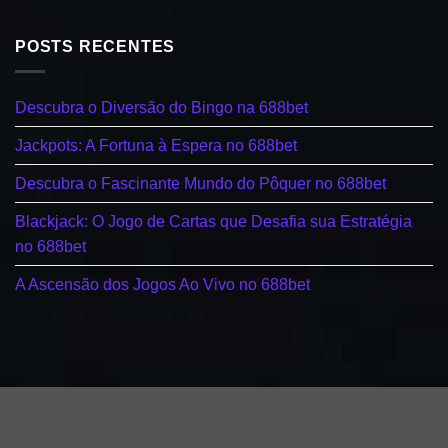
POSTS RECENTES
Descubra o Diversão do Bingo na 688bet
Jackpots: A Fortuna à Espera no 688bet
Descubra o Fascinante Mundo do Pôquer no 688bet
Blackjack: O Jogo de Cartas que Desafia sua Estratégia
no 688bet
A Ascensão dos Jogos Ao Vivo no 688bet